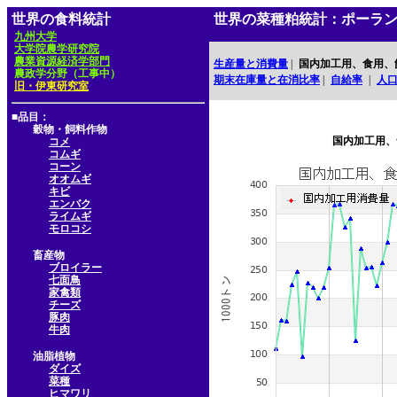
世界の食料統計
世界の菜種粕統計：ポーラ
九州大学
大学院農学研究院
農業資源経済学部門
生産量と消費量
|
国内加工用、食用、
農政学分野（工事中）
期末在庫量と在消比率
|
自給率
|
人
旧・伊東研究室
■品目：
穀物・飼料作物
国内加工用、
コメ
コムギ
コーン
オオムギ
キビ
エンバク
ライムギ
モロコシ
畜産物
ブロイラー
七面鳥
家禽類
チーズ
豚肉
牛肉
油脂植物
ダイズ
菜種
ヒマワリ