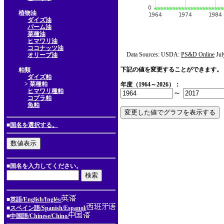
植物油
ダイズ油
パーム油
菜種油
ヒマワリ油
ココナッツ油
Data Sources: USDA:
PS&D Online
Jul
オリーブ油
下記の値を変更することができます。
粕類
ダイズ粕
> 菜種粕
年度（1964～2026）：
ヒマワリ種粕
～
コプラ粕
魚粕
■
国名を選択する。
■国名を入力してください。
■
英語/English/Inglés/
■
スペイン語/Spanish/Espanol/
■
中国語/Chinese/Chino/