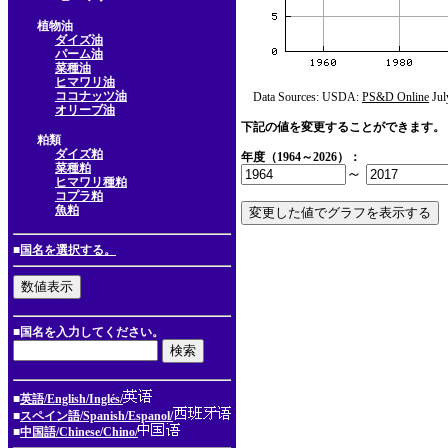
植物油
ダイズ油
パーム油
菜種油
ヒマワリ油
ココナッツ油
Data Sources: USDA:
PS&D Online
Jul
オリーブ油
下記の値を変更することができます。
粕類
ダイズ粕
年度（1964～2026）：
菜種粕
～
ヒマワリ種粕
コプラ粕
魚粕
■
国名を選択する。
■国名を入力してください。
■
英語/English/Inglés/
■
スペイン語/Spanish/Espanol/
■
中国語/Chinese/Chino/