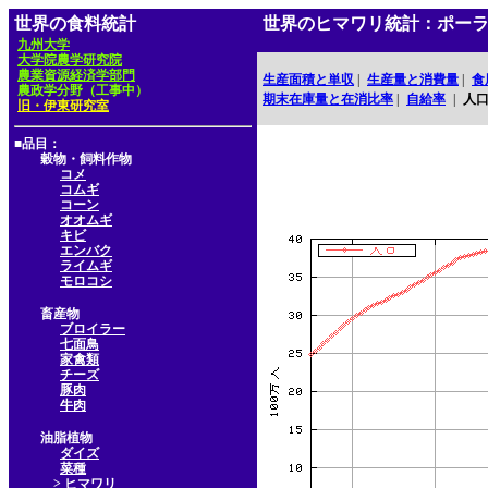
世界の食料統計
世界のヒマワリ統計：ポー
九州大学
大学院農学研究院
農業資源経済学部門
生産面積と単収
|
生産量と消費量
|
食
農政学分野（工事中）
期末在庫量と在消比率
|
自給率
|
人
旧・伊東研究室
■品目：
穀物・飼料作物
コメ
コムギ
コーン
オオムギ
キビ
エンバク
ライムギ
モロコシ
畜産物
ブロイラー
七面鳥
家禽類
チーズ
豚肉
牛肉
油脂植物
ダイズ
菜種
> ヒマワリ