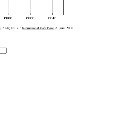
y 2026; USBC:
International Data Base
, August 2006