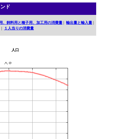
ランド
用、飼料用と種子用、加工用の消費量
|
輸出量と輸入量
|
口
|
１人当りの消費量
人口