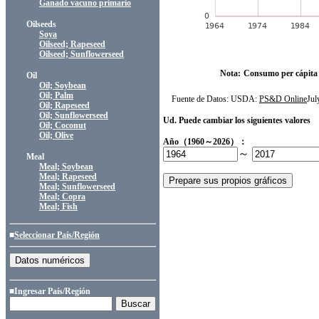
Ganado vacuno primario
Oilseeds
Soya
Oilseed; Rapeseed
Oilseed; Sunflowerseed
Nota:
Consumo per cápita
Oil
Oil; Soybean
Oil; Palm
Fuente de Datos: USDA:
PS&D Online
Ju
Oil; Rapeseed
Oil; Sunflowerseed
Ud. Puede cambiar los siguientes valores
Oil; Coconut
Oil; Olive
Año（1960～2026）：
～
Meal
Meal; Soybean
Meal; Rapeseed
Meal; Sunflowerseed
Meal; Copra
Meal; Fish
■
Seleccionar País/Región
■Ingresar País/Región