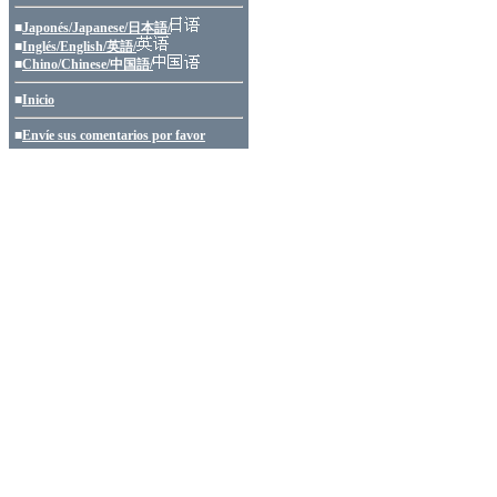
■
Japonés/Japanese/日本語/
■
Inglés/English/英語/
■
Chino/Chinese/中国語/
■
Inicio
■
Envíe sus comentarios por favor