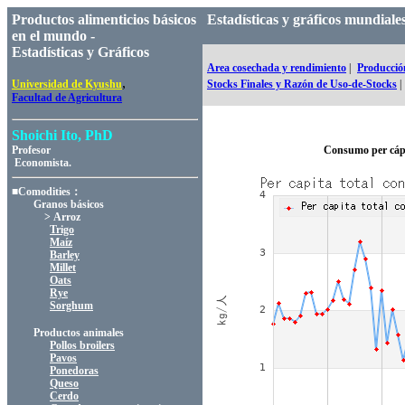
Productos alimenticios básicos
Estadísticas y gráficos mundial
en el mundo -
Estadísticas y Gráficos
Area cosechada y rendimiento
|
Producció
,
Universidad de Kyushu
Stocks Finales y Razón de Uso-de-Stocks
|
Facultad de Agricultura
Shoichi Ito, PhD
Profesor
Consumo per cápi
Economista.
■Comodities：
Granos básicos
> Arroz
Trigo
Maíz
Barley
Millet
Oats
Rye
Sorghum
Productos animales
Pollos broilers
Pavos
Ponedoras
Queso
Cerdo