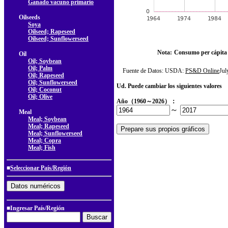
Ganado vacuno primario
Oilseeds
Soya
Oilseed; Rapeseed
Oilseed; Sunflowerseed
Nota:
Consumo per cápita
Oil
Oil; Soybean
Oil; Palm
Fuente de Datos: USDA:
PS&D Online
Ju
Oil; Rapeseed
Oil; Sunflowerseed
Ud. Puede cambiar los siguientes valores
Oil; Coconut
Oil; Olive
Año（1960～2026）：
～
Meal
Meal; Soybean
Meal; Rapeseed
Meal; Sunflowerseed
Meal; Copra
Meal; Fish
■
Seleccionar País/Región
■Ingresar País/Región