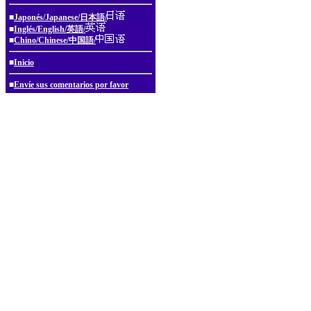
■
Japonés/Japanese/日本語/
■
Inglés/English/英語/
■
Chino/Chinese/中国語/
■
Inicio
■
Envíe sus comentarios por favor