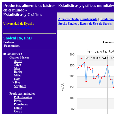
Productos alimenticios básicos
Estadísticas y gráficos mundial
en el mundo -
Estadísticas y Gráficos
Area cosechada y rendimiento
|
Producció
,
Universidad de Kyushu
Stocks Finales y Razón de Uso-de-Stocks
|
Facultad de Agricultura
Shoichi Ito, PhD
Profesor
Consumo
Economista.
■Comodities：
Granos básicos
Arroz
Trigo
Maíz
Barley
Millet
Oats
> Rye
Sorghum
Productos animales
Pollos broilers
Pavos
Ponedoras
Queso
Cerdo