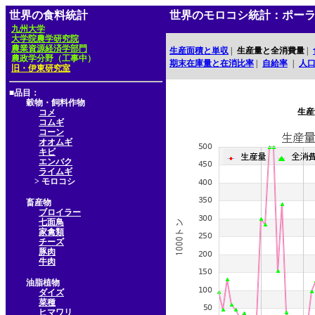
世界の食料統計
世界のモロコシ統計：ポー
九州大学
大学院農学研究院
農業資源経済学部門
生産面積と単収
|
生産量と全消費量
|
農政学分野（工事中）
期末在庫量と在消比率
|
自給率
|
人
旧・伊東研究室
■品目：
穀物・飼料作物
生産
コメ
コムギ
コーン
オオムギ
キビ
エンバク
ライムギ
> モロコシ
畜産物
ブロイラー
七面鳥
家禽類
チーズ
豚肉
牛肉
油脂植物
ダイズ
菜種
ヒマワリ