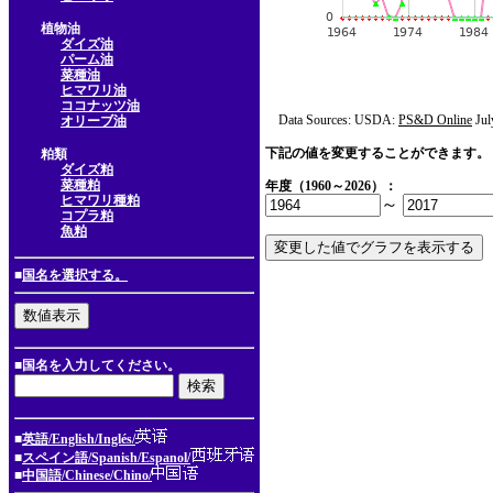
植物油
ダイズ油
パーム油
菜種油
ヒマワリ油
ココナッツ油
Data Sources: USDA:
PS&D Online
Jul
オリーブ油
下記の値を変更することができます。
粕類
ダイズ粕
菜種粕
年度（1960～2026）：
ヒマワリ種粕
～
コプラ粕
魚粕
■
国名を選択する。
■国名を入力してください。
■
英語/English/Inglés/
■
スペイン語/Spanish/Espanol/
■
中国語/Chinese/Chino/