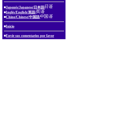
■
Japonés/Japanese/日本語/
■
Inglés/English/英語/
■
Chino/Chinese/中国語/
■
Inicio
■
Envíe sus comentarios por favor