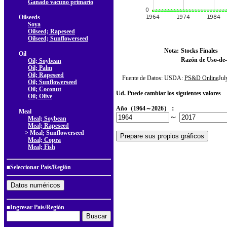
Ganado vacuno primario
Oilseeds
Soya
Oilseed; Rapeseed
Oilseed; Sunflowerseed
Nota:
Stocks Finales
Oil
Razón de Uso-de-
Oil; Soybean
Oil; Palm
Oil; Rapeseed
Fuente de Datos: USDA:
PS&D Online
Ju
Oil; Sunflowerseed
Oil; Coconut
Ud. Puede cambiar los siguientes valores
Oil; Olive
Año（1964～2026）：
Meal
～
Meal; Soybean
Meal; Rapeseed
> Meal; Sunflowerseed
Meal; Copra
Meal; Fish
■
Seleccionar País/Región
■Ingresar País/Región