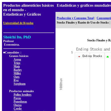
Productos alimenticios básicos
Estadísticas y gráficos mundia
en el mundo -
Estadísticas y Gráficos
Producción y Consumo Total
|
Consumptio
,
Stocks Finales y Razón de Uso-de-Stocks
|
Universidad de Kyushu
Facultad de Agricultura
Shoichi Ito, PhD
Stocks Finales y 
Profesor
Economista.
■Comodities：
Granos básicos
Arroz
Trigo
Maíz
Barley
Millet
Oats
Rye
Sorghum
Productos animales
Pollos broilers
Pavos
Ponedoras
Queso
Cerdo