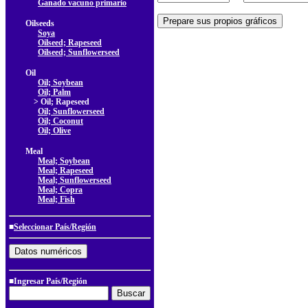
Ganado vacuno primario
Oilseeds
Soya
Oilseed; Rapeseed
Oilseed; Sunflowerseed
Oil
Oil; Soybean
Oil; Palm
> Oil; Rapeseed
Oil; Sunflowerseed
Oil; Coconut
Oil; Olive
Meal
Meal; Soybean
Meal; Rapeseed
Meal; Sunflowerseed
Meal; Copra
Meal; Fish
■
Seleccionar País/Región
■Ingresar País/Región