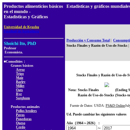
Productos alimenticios básicos
Estadísticas y gráficos mundial
en el mundo -
Estadísticas y Gráficos
,
Universidad de Kyushu
Facultad de Agricultura
Producción y Consumo Total
|
Consumptio
Shoichi Ito, PhD
Stocks Finales y Razón de Uso-de-Stocks
|
Profesor
Economista.
■Comodities：
Granos básicos
Arroz
Trigo
Stocks Finales y Razón de Uso-de-S
Maíz
Barley
Millet
Oats
Nota:
Stocks Finales
(Ending S
Rye
Razón de Uso-de-Stocks
(Stocks-to
Sorghum
Fuente de Datos: USDA:
PS&D Online
Ju
Productos animales
Pollos broilers
Ud. Puede cambiar los siguientes valores
Pavos
Ponedoras
Queso
Año（1964～2026）：
Cerdo
～