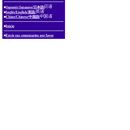
■
Japonés/Japanese/日本語/
■
Inglés/English/英語/
■
Chino/Chinese/中国語/
■
Inicio
■
Envíe sus comentarios por favor