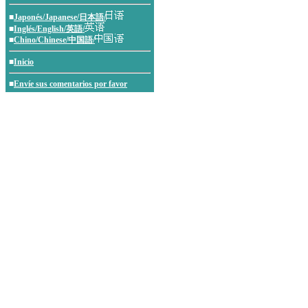
■
Japonés/Japanese/日本語/
■
Inglés/English/英語/
■
Chino/Chinese/中国語/
■
Inicio
■
Envíe sus comentarios por favor