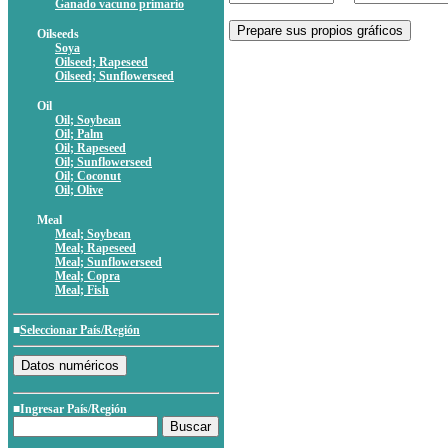
Ganado vacuno primario
Oilseeds
Soya
Oilseed; Rapeseed
Oilseed; Sunflowerseed
Oil
Oil; Soybean
Oil; Palm
Oil; Rapeseed
Oil; Sunflowerseed
Oil; Coconut
Oil; Olive
Meal
Meal; Soybean
Meal; Rapeseed
Meal; Sunflowerseed
Meal; Copra
Meal; Fish
■
Seleccionar País/Región
■Ingresar País/Región