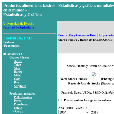
Productos alimenticios básicos
Estadísticas y gráficos mundia
en el mundo -
Estadísticas y Gráficos
,
Universidad de Kyushu
Facultad de Agricultura
Producción y Consumo Total
|
Exportacion
Shoichi Ito, PhD
Stocks Finales y Razón de Uso-de-Stocks
|
Profesor
Economista.
■Comodities：
Granos básicos
Arroz
Trigo
Stocks Finales y Razón de Uso-de-S
Maíz
Barley
Millet
Oats
Nota:
Stocks Finales
(Ending S
Rye
Razón de Uso-de-Stocks
(Stocks-to
Sorghum
Fuente de Datos: USDA:
PS&D Online
Ju
Productos animales
Pollos broilers
Ud. Puede cambiar los siguientes valores
Pavos
Ponedoras
Queso
Año（1960～2026）：
> Cerdo
～