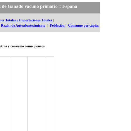
ales de Ganado vacuno primario：España
es Totales e Importaciones Totales
|
Razón de Autoabastecimiento
|
Población
|
Consumo per cápita
otros y consumo como piensos