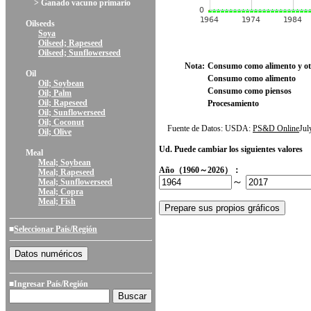
> Ganado vacuno primario
Oilseeds
Soya
Oilseed; Rapeseed
Oilseed; Sunflowerseed
Nota:
Consumo como alimento y ot
Oil
Consumo como alimento
Oil; Soybean
Consumo como piensos
Oil; Palm
Oil; Rapeseed
Procesamiento
Oil; Sunflowerseed
Oil; Coconut
Fuente de Datos: USDA:
PS&D Online
Ju
Oil; Olive
Ud. Puede cambiar los siguientes valores
Meal
Meal; Soybean
Año（1960～2026）：
Meal; Rapeseed
～
Meal; Sunflowerseed
Meal; Copra
Meal; Fish
■
Seleccionar País/Región
■Ingresar País/Región