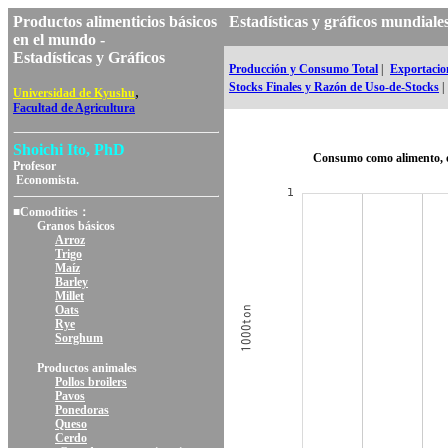
Productos alimenticios básicos
Estadísticas y gráficos mundi
en el mundo -
Estadísticas y Gráficos
Producción y Consumo Total
|
Exportacion
Stocks Finales y Razón de Uso-de-Stocks
|
,
Universidad de Kyushu
Facultad de Agricultura
Shoichi Ito, PhD
Consumo como alimento, 
Profesor
Economista.
■Comodities：
Granos básicos
Arroz
Trigo
Maíz
Barley
Millet
Oats
Rye
Sorghum
Productos animales
Pollos broilers
Pavos
Ponedoras
Queso
Cerdo