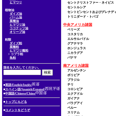
ヒマワリ
セントクリストファー・ネイビス
セントルシア
植物油
セントビンセントおよびグレナデ
ダイズ油
トリニダード・トバゴ
パーム油
菜種油
ヒマワリ油
中央アメリカ諸国
ココナッツ油
ベリーズ
オリーブ油
コスタリカ
エルサルバドル
粕類
ダイズ粕
グアテマラ
菜種粕
ホンジュラス
ヒマワリ種粕
ニカラグア
> コプラ粕
パナマ
魚粕
南アメリカ諸国
国名を入力してください。
アルゼンチン
ボリビア
ブラジル
チリ
■
英語/English/Inglés/
コロンビア
■
スペイン語/Spanish/Espanol/
■
中国語/Chinese/Chino/
エクアドル
ガイアナ
■
トップにもどる
パラグアイ
ペルー
■
コメントをどうぞ
スリナム