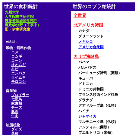
世界の食料統計
世界のコプラ粕統計
九州大学
全世界
大学院農学研究院
農業資源経済学部門
農政学分野（工事中）
北アメリカ諸国
旧・伊東研究室
カナダ
グリーンランド
■品目：
メキシコ
アメリカ合衆国
穀物・飼料作物
コメ
コムギ
カリブ海諸島
コーン
バハマ
オオムギ
バルバドス
キビ
バーミューダ諸島（英領）
エンバク
ライムギ
キューバ
モロコシ
ドミニカ
ドミニカ共和国
畜産物
フランス領西インド諸島
ブロイラー
七面鳥
グラナダ
家禽類
グアドループ島（仏領）
チーズ
ハイチ
豚肉
牛肉
ジャマイカ
マルチニーク島（仏領）
油脂植物
アンティル（蘭領）
ダイズ
プエルトリコ（米領）
菜種