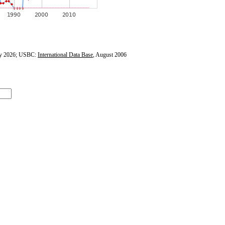
y 2026; USBC:
International Data Base
, August 2006