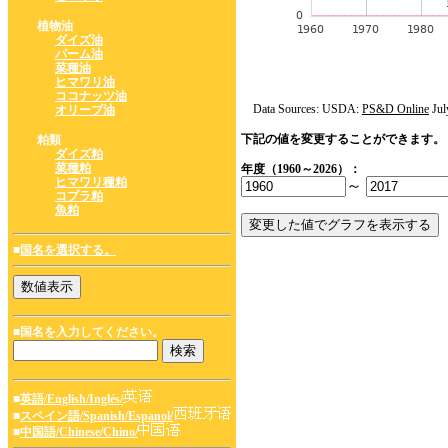
植物油
ダイズ油
パーム油
菜種油
ヒマワリ油
ココナッツ油
Data Sources: USDA:
PS&D Online
Jul
オリーブ油
下記の値を変更することができます。
粕類
ダイズ粕
菜種粕
年度（1960～2026）：
ヒマワリ種粕
～
コプラ粕
魚粕
■
国名を選択する。
■国名を入力してください。
■
英語/English/Inglés/
■
スペイン語/Spanish/Espanol/
■
中国語/Chinese/Chino/