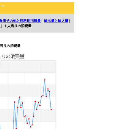
ェー
食用その他と飼料用消費量
|
輸出量と輸入量
|
口
|
１人当りの消費量
当りの消費量