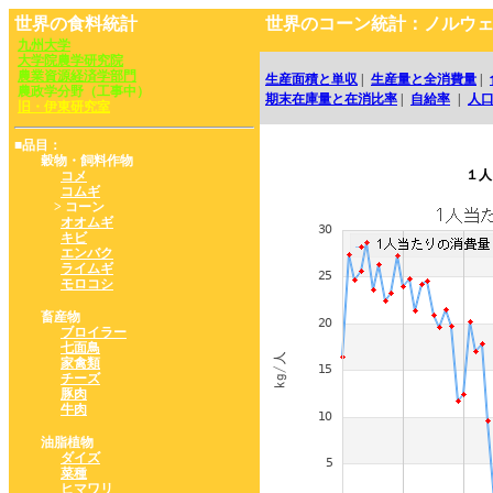
世界の食料統計
世界のコーン統計：ノルウ
九州大学
大学院農学研究院
農業資源経済学部門
生産面積と単収
|
生産量と全消費量
|
農政学分野（工事中）
期末在庫量と在消比率
|
自給率
|
人
旧・伊東研究室
■品目：
穀物・飼料作物
１人
コメ
コムギ
> コーン
オオムギ
キビ
エンバク
ライムギ
モロコシ
畜産物
ブロイラー
七面鳥
家禽類
チーズ
豚肉
牛肉
油脂植物
ダイズ
菜種
ヒマワリ