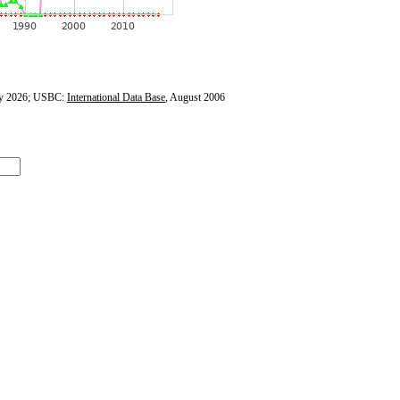
y 2026; USBC:
International Data Base
, August 2006