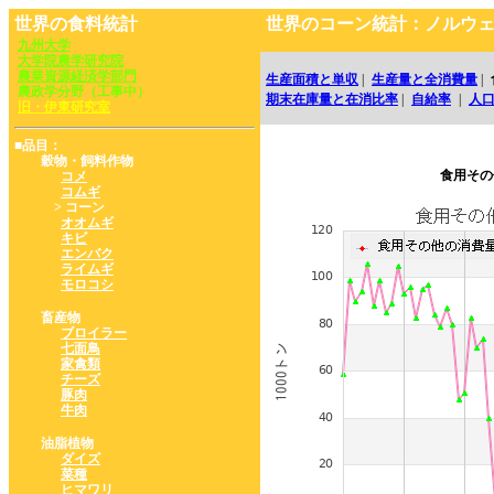
世界の食料統計
世界のコーン統計：ノルウ
九州大学
大学院農学研究院
農業資源経済学部門
生産面積と単収
|
生産量と全消費量
|
農政学分野（工事中）
期末在庫量と在消比率
|
自給率
|
人
旧・伊東研究室
■品目：
穀物・飼料作物
食用その
コメ
コムギ
> コーン
オオムギ
キビ
エンバク
ライムギ
モロコシ
畜産物
ブロイラー
七面鳥
家禽類
チーズ
豚肉
牛肉
油脂植物
ダイズ
菜種
ヒマワリ