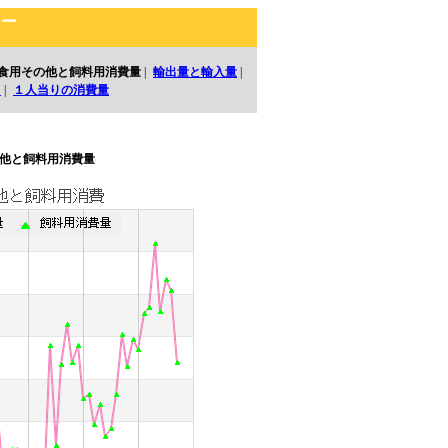
ェー
食用その他と飼料用消費量
|
輸出量と輸入量
|
口
|
１人当りの消費量
他と飼料用消費量