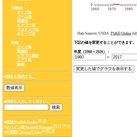
植物油
ダイズ油
パーム油
菜種油
ヒマワリ油
ココナッツ油
Data Sources: USDA:
PS&D Online
Jul
オリーブ油
下記の値を変更することができます。
粕類
ダイズ粕
菜種粕
年度（1960～2026）：
ヒマワリ種粕
～
コプラ粕
魚粕
■
国名を選択する。
■国名を入力してください。
■
英語/English/Inglés/
■
スペイン語/Spanish/Espanol/
■
中国語/Chinese/Chino/