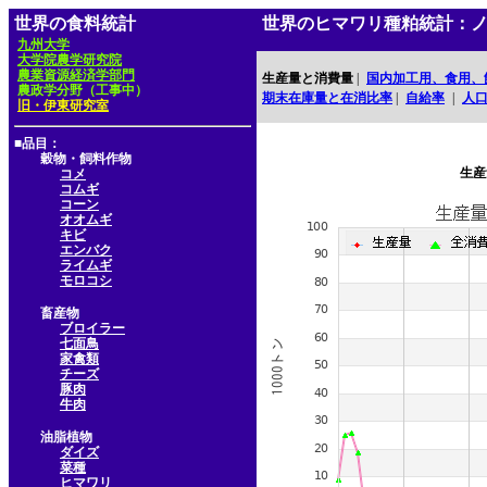
世界の食料統計
世界のヒマワリ種粕統計：
九州大学
大学院農学研究院
農業資源経済学部門
生産量と消費量
|
国内加工用、食用、
農政学分野（工事中）
期末在庫量と在消比率
|
自給率
|
人
旧・伊東研究室
■品目：
穀物・飼料作物
生産
コメ
コムギ
コーン
オオムギ
キビ
エンバク
ライムギ
モロコシ
畜産物
ブロイラー
七面鳥
家禽類
チーズ
豚肉
牛肉
油脂植物
ダイズ
菜種
ヒマワリ