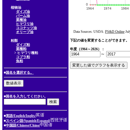
植物油
ダイズ油
パーム油
菜種油
ヒマワリ油
ココナッツ油
Data Sources: USDA:
PS&D Online
Jul
オリーブ油
下記の値を変更することができます。
粕類
ダイズ粕
菜種粕
年度（1964～2026）：
> ヒマワリ種粕
～
コプラ粕
魚粕
■
国名を選択する。
■国名を入力してください。
■
英語/English/Inglés/
■
スペイン語/Spanish/Espanol/
■
中国語/Chinese/Chino/