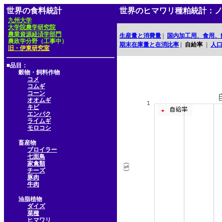
世界の食料統計
世界のヒマワリ種粕統計：
九州大学
大学院農学研究院
農業資源経済学部門
生産量と消費量
|
国内加工用、食用、
農政学分野（工事中）
期末在庫量と在消比率
|
自給率
|
人
旧・伊東研究室
■品目：
穀物・飼料作物
コメ
コムギ
コーン
オオムギ
キビ
エンバク
ライムギ
モロコシ
畜産物
ブロイラー
七面鳥
家禽類
チーズ
豚肉
牛肉
油脂植物
ダイズ
菜種
ヒマワリ