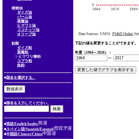
植物油
ダイズ油
パーム油
菜種油
ヒマワリ油
ココナッツ油
Data Sources: USDA:
PS&D Online
Jul
オリーブ油
下記の値を変更することができます。
粕類
ダイズ粕
菜種粕
年度（1964～2026）：
> ヒマワリ種粕
～
コプラ粕
魚粕
■
国名を選択する。
■国名を入力してください。
■
英語/English/Inglés/
■
スペイン語/Spanish/Espanol/
■
中国語/Chinese/Chino/