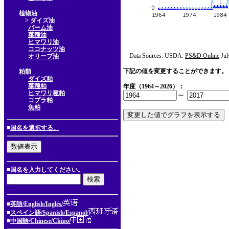
植物油
> ダイズ油
パーム油
菜種油
ヒマワリ油
ココナッツ油
Data Sources: USDA:
PS&D Online
Jul
オリーブ油
下記の値を変更することができます。
粕類
ダイズ粕
菜種粕
年度（1964～2026）：
ヒマワリ種粕
～
コプラ粕
魚粕
■
国名を選択する。
■国名を入力してください。
■
英語/English/Inglés/
■
スペイン語/Spanish/Espanol/
■
中国語/Chinese/Chino/