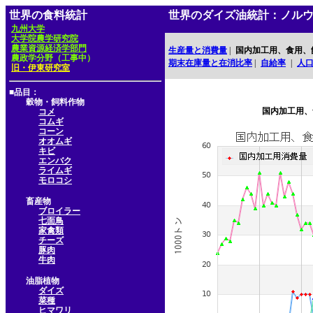
世界の食料統計
世界のダイズ油統計：ノル
九州大学
大学院農学研究院
農業資源経済学部門
生産量と消費量
|
国内加工用、食用、
農政学分野（工事中）
期末在庫量と在消比率
|
自給率
|
人
旧・伊東研究室
■品目：
穀物・飼料作物
国内加工用、
コメ
コムギ
コーン
オオムギ
キビ
エンバク
ライムギ
モロコシ
畜産物
ブロイラー
七面鳥
家禽類
チーズ
豚肉
牛肉
油脂植物
ダイズ
菜種
ヒマワリ