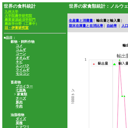
世界の食料統計
世界の家禽類統計：ノルウ
九州大学
大学院農学研究院
農業資源経済学部門
生産量と消費量
|
輸出量と輸入量
|
農政学分野（工事中）
期末在庫量と在消比率
|
自給率
|
人
旧・伊東研究室
■品目：
穀物・飼料作物
輸
コメ
コムギ
コーン
オオムギ
キビ
エンバク
ライムギ
モロコシ
畜産物
ブロイラー
七面鳥
> 家禽類
チーズ
豚肉
牛肉
油脂植物
ダイズ
菜種
ヒマワリ