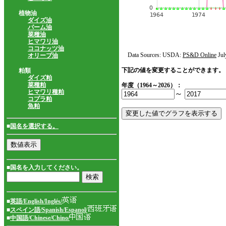
植物油
ダイズ油
パーム油
菜種油
ヒマワリ油
ココナッツ油
Data Sources: USDA:
PS&D Online
Jul
オリーブ油
下記の値を変更することができます。
粕類
ダイズ粕
菜種粕
年度（1964～2026）：
ヒマワリ種粕
～
コプラ粕
魚粕
■
国名を選択する。
■国名を入力してください。
■
英語/English/Inglés/
■
スペイン語/Spanish/Espanol/
■
中国語/Chinese/Chino/