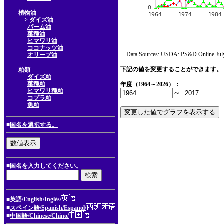
植物油
> ダイズ油
パーム油
菜種油
ヒマワリ油
ココナッツ油
Data Sources: USDA:
PS&D Online
Jul
オリーブ油
下記の値を変更することができます。
粕類
ダイズ粕
菜種粕
年度（1964～2026）：
ヒマワリ種粕
～
コプラ粕
魚粕
■
国名を選択する。
■国名を入力してください。
■
英語/English/Inglés/
■
スペイン語/Spanish/Espanol/
■
中国語/Chinese/Chino/