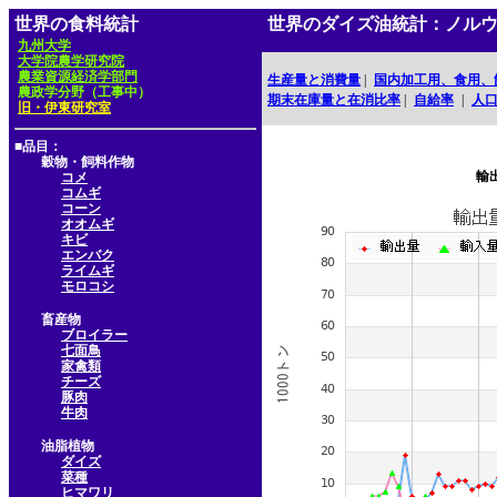
世界の食料統計
世界のダイズ油統計：ノル
九州大学
大学院農学研究院
農業資源経済学部門
生産量と消費量
|
国内加工用、食用、
農政学分野（工事中）
期末在庫量と在消比率
|
自給率
|
人
旧・伊東研究室
■品目：
穀物・飼料作物
輸
コメ
コムギ
コーン
オオムギ
キビ
エンバク
ライムギ
モロコシ
畜産物
ブロイラー
七面鳥
家禽類
チーズ
豚肉
牛肉
油脂植物
ダイズ
菜種
ヒマワリ