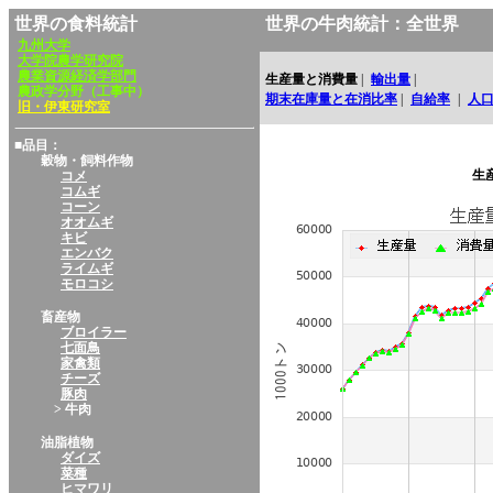
世界の食料統計
世界の牛肉統計：全世界
九州大学
大学院農学研究院
農業資源経済学部門
生産量と消費量
|
輸出量
|
農政学分野（工事中）
期末在庫量と在消比率
|
自給率
|
人
旧・伊東研究室
■品目：
穀物・飼料作物
生
コメ
コムギ
コーン
オオムギ
キビ
エンバク
ライムギ
モロコシ
畜産物
ブロイラー
七面鳥
家禽類
チーズ
豚肉
> 牛肉
油脂植物
ダイズ
菜種
ヒマワリ