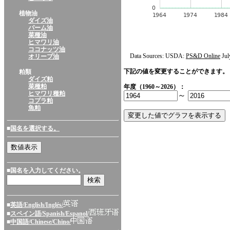
植物油
ダイズ油
パーム油
菜種油
ヒマワリ油
ココナッツ油
Data Sources: USDA:
PS&D Online
Jul
オリーブ油
下記の値を変更することができます。
粕類
ダイズ粕
菜種粕
年度（1960～2026）：
ヒマワリ種粕
～
コプラ粕
魚粕
■
国名を選択する。
■国名を入力してください。
■
英語/English/Inglés/
■
スペイン語/Spanish/Espanol/
■
中国語/Chinese/Chino/