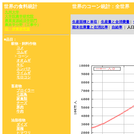
世界の食料統計
世界のコーン統計：全世界
九州大学
大学院農学研究院
農業資源経済学部門
生産面積と単収
|
生産量と全消費量
|
農政学分野（工事中）
期末在庫量と在消比率
|
自給率
|
人
旧・伊東研究室
■品目：
穀物・飼料作物
コメ
コムギ
> コーン
オオムギ
キビ
エンバク
ライムギ
モロコシ
畜産物
ブロイラー
七面鳥
家禽類
チーズ
豚肉
牛肉
油脂植物
ダイズ
菜種
ヒマワリ