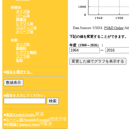
植物油
ダイズ油
パーム油
菜種油
ヒマワリ油
ココナッツ油
Data Sources: USDA:
PS&D Online
Jul
オリーブ油
下記の値を変更することができます。
粕類
ダイズ粕
年度（1960～2026）：
菜種粕
～
ヒマワリ種粕
コプラ粕
魚粕
■
国名を選択する。
■国名を入力してください。
■
英語/English/Inglés/
■
スペイン語/Spanish/Espanol/
■
中国語/Chinese/Chino/