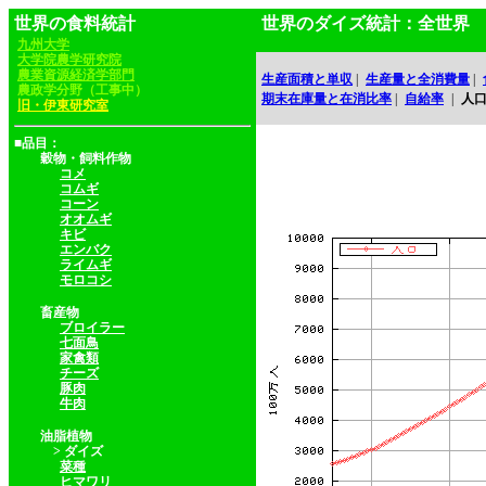
世界の食料統計
世界のダイズ統計：全世界
九州大学
大学院農学研究院
農業資源経済学部門
生産面積と単収
|
生産量と全消費量
|
農政学分野（工事中）
期末在庫量と在消比率
|
自給率
|
人
旧・伊東研究室
■品目：
穀物・飼料作物
コメ
コムギ
コーン
オオムギ
キビ
エンバク
ライムギ
モロコシ
畜産物
ブロイラー
七面鳥
家禽類
チーズ
豚肉
牛肉
油脂植物
> ダイズ
菜種
ヒマワリ