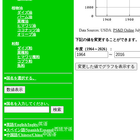
植物油
ダイズ油
パーム油
菜種油
ヒマワリ油
ココナッツ油
Data Sources: USDA:
PS&D Online
Jul
オリーブ油
下記の値を変更することができます。
粕類
ダイズ粕
年度（1964～2026）：
菜種粕
～
ヒマワリ種粕
コプラ粕
魚粕
■
国名を選択する。
■国名を入力してください。
■
英語/English/Inglés/
■
スペイン語/Spanish/Espanol/
■
中国語/Chinese/Chino/