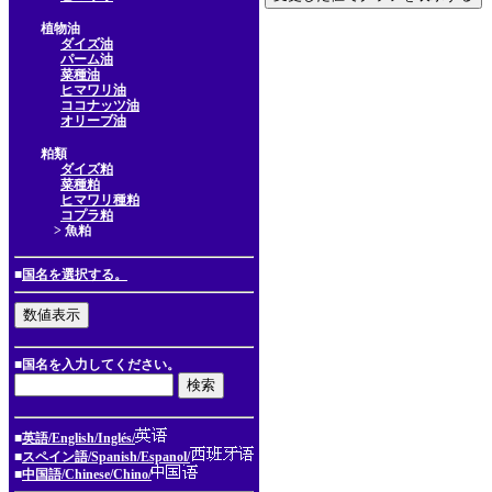
植物油
ダイズ油
パーム油
菜種油
ヒマワリ油
ココナッツ油
オリーブ油
粕類
ダイズ粕
菜種粕
ヒマワリ種粕
コプラ粕
> 魚粕
■
国名を選択する。
■国名を入力してください。
■
英語/English/Inglés/
■
スペイン語/Spanish/Espanol/
■
中国語/Chinese/Chino/