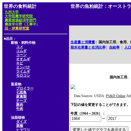
世界の食料統計
世界の魚粕統計：オースト
九州大学
大学院農学研究院
農業資源経済学部門
農政学分野（工事中）
旧・伊東研究室
■品目：
生産量と消費量
|
国内加工用、食用、
穀物・飼料作物
コメ
期末在庫量と在消比率
|
自給率
|
人
コムギ
コーン
オオムギ
キビ
エンバク
ライムギ
モロコシ
国内加工用、
畜産物
ブロイラー
七面鳥
Data Sources: USDA:
PS&D Online
Jul
家禽類
チーズ
豚肉
下記の値を変更することができます。
牛肉
年度（1964～2026）：
油脂植物
～
ダイズ
菜種
ヒマワリ