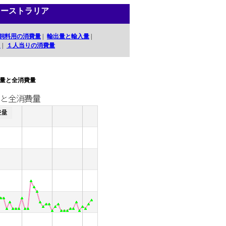
オーストラリア
飼料用の消費量
|
輸出量と輸入量
|
口
|
１人当りの消費量
量と全消費量