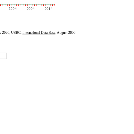
y 2026; USBC:
International Data Base
, August 2006