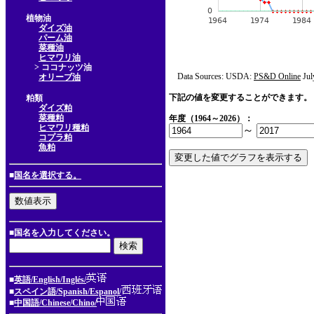
植物油
ダイズ油
パーム油
菜種油
ヒマワリ油
> ココナッツ油
Data Sources: USDA:
PS&D Online
Jul
オリーブ油
下記の値を変更することができます。
粕類
ダイズ粕
菜種粕
年度（1964～2026）：
ヒマワリ種粕
～
コプラ粕
魚粕
■
国名を選択する。
■国名を入力してください。
■
英語/English/Inglés/
■
スペイン語/Spanish/Espanol/
■
中国語/Chinese/Chino/