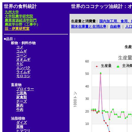
世界の食料統計
世界のココナッツ油統計：
九州大学
大学院農学研究院
農業資源経済学部門
生産量と消費量
|
国内加工用、食用、
農政学分野（工事中）
期末在庫量と在消比率
|
自給率
|
人
旧・伊東研究室
■品目：
穀物・飼料作物
生産
コメ
コムギ
コーン
オオムギ
キビ
エンバク
ライムギ
モロコシ
畜産物
ブロイラー
七面鳥
家禽類
チーズ
豚肉
牛肉
油脂植物
ダイズ
菜種
ヒマワリ