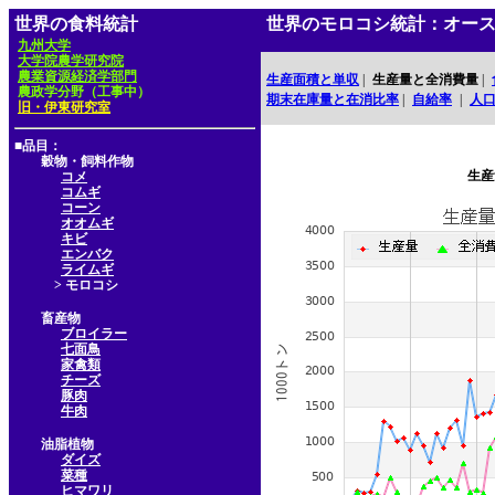
世界の食料統計
世界のモロコシ統計：オー
九州大学
大学院農学研究院
農業資源経済学部門
生産面積と単収
|
生産量と全消費量
|
農政学分野（工事中）
期末在庫量と在消比率
|
自給率
|
人
旧・伊東研究室
■品目：
穀物・飼料作物
生産
コメ
コムギ
コーン
オオムギ
キビ
エンバク
ライムギ
> モロコシ
畜産物
ブロイラー
七面鳥
家禽類
チーズ
豚肉
牛肉
油脂植物
ダイズ
菜種
ヒマワリ