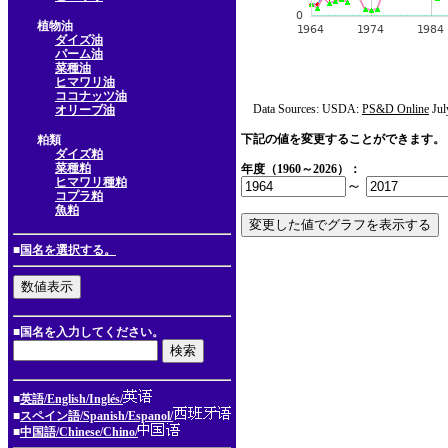
植物油
ダイズ油
パーム油
菜種油
ヒマワリ油
ココナッツ油
Data Sources: USDA:
PS&D Online
Jul
オリーブ油
下記の値を変更することができます。
粕類
ダイズ粕
菜種粕
年度（1960～2026）：
ヒマワリ種粕
～
コプラ粕
魚粕
■
国名を選択する。
■国名を入力してください。
■
英語/English/Inglés/
■
スペイン語/Spanish/Espanol/
■
中国語/Chinese/Chino/