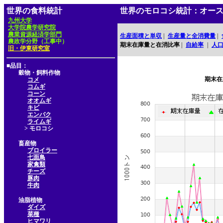
世界の食料統計
世界のモロコシ統計：オー
九州大学
大学院農学研究院
農業資源経済学部門
生産面積と単収
|
生産量と全消費量
|
農政学分野（工事中）
期末在庫量と在消比率
|
自給率
|
人
旧・伊東研究室
■品目：
穀物・飼料作物
期末在
コメ
コムギ
コーン
オオムギ
キビ
エンバク
ライムギ
> モロコシ
畜産物
ブロイラー
七面鳥
家禽類
チーズ
豚肉
牛肉
油脂植物
ダイズ
菜種
ヒマワリ