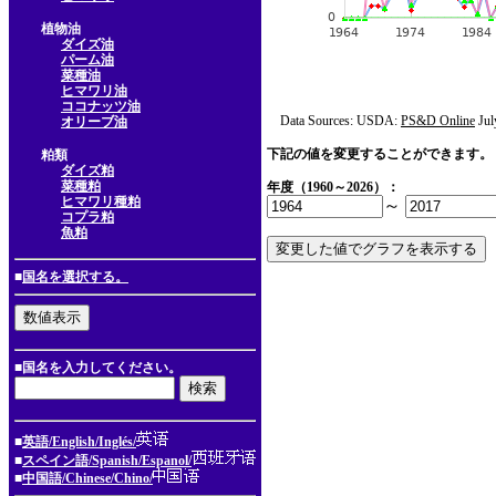
植物油
ダイズ油
パーム油
菜種油
ヒマワリ油
ココナッツ油
Data Sources: USDA:
PS&D Online
Jul
オリーブ油
下記の値を変更することができます。
粕類
ダイズ粕
菜種粕
年度（1960～2026）：
ヒマワリ種粕
～
コプラ粕
魚粕
■
国名を選択する。
■国名を入力してください。
■
英語/English/Inglés/
■
スペイン語/Spanish/Espanol/
■
中国語/Chinese/Chino/