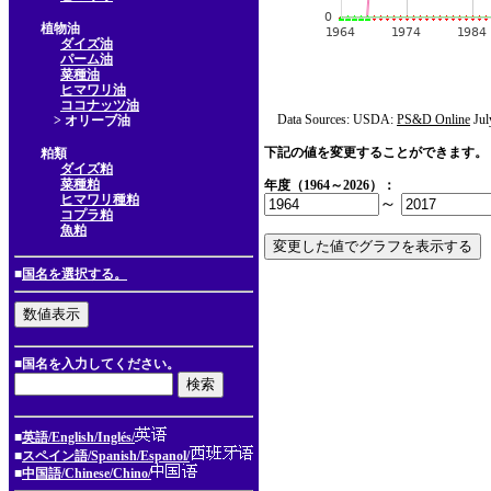
植物油
ダイズ油
パーム油
菜種油
ヒマワリ油
ココナッツ油
Data Sources: USDA:
PS&D Online
Jul
> オリーブ油
下記の値を変更することができます。
粕類
ダイズ粕
菜種粕
年度（1964～2026）：
ヒマワリ種粕
～
コプラ粕
魚粕
■
国名を選択する。
■国名を入力してください。
■
英語/English/Inglés/
■
スペイン語/Spanish/Espanol/
■
中国語/Chinese/Chino/