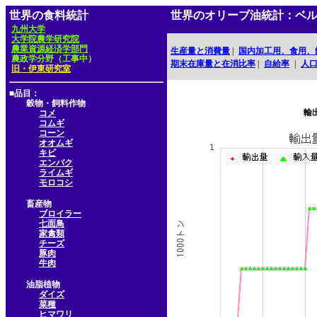
世界の食料統計
世界のオリーブ油統計：ベ
九州大学
大学院農学研究院
農業資源経済学部門
生産量と消費量
|
国内加工用、食用、
農政学分野（工事中）
期末在庫量と在消比率
|
自給率
|
人
旧・伊東研究室
■品目：
穀物・飼料作物
輸
コメ
コムギ
コーン
オオムギ
キビ
エンバク
ライムギ
モロコシ
畜産物
ブロイラー
七面鳥
家禽類
チーズ
豚肉
牛肉
油脂植物
ダイズ
菜種
ヒマワリ