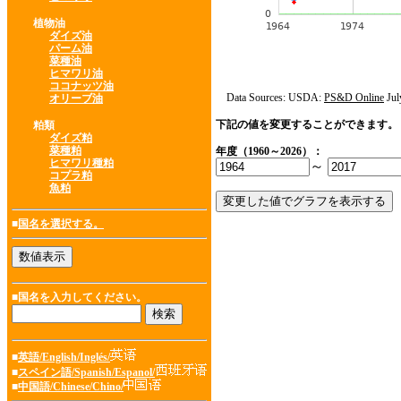
植物油
ダイズ油
パーム油
菜種油
ヒマワリ油
ココナッツ油
Data Sources: USDA:
PS&D Online
Jul
オリーブ油
下記の値を変更することができます。
粕類
ダイズ粕
菜種粕
年度（1960～2026）：
ヒマワリ種粕
～
コプラ粕
魚粕
■
国名を選択する。
■国名を入力してください。
■
英語/English/Inglés/
■
スペイン語/Spanish/Espanol/
■
中国語/Chinese/Chino/