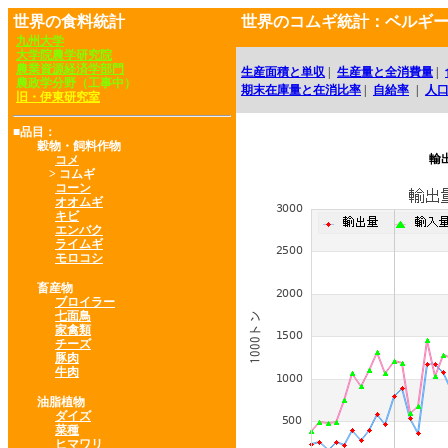
世界の食料統計
世界のコムギ統計：ベルギ
九州大学
大学院農学研究院
農業資源経済学部門
生産面積と単収
|
生産量と全消費量
|
農政学分野（工事中）
期末在庫量と在消比率
|
自給率
|
人
旧・伊東研究室
■品目：
穀物・飼料作物
輸
コメ
> コムギ
コーン
オオムギ
キビ
エンバク
ライムギ
モロコシ
畜産物
ブロイラー
七面鳥
家禽類
チーズ
豚肉
牛肉
油脂植物
ダイズ
菜種
ヒマワリ