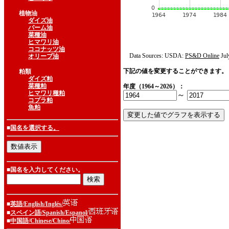
植物油
ダイズ油
パーム油
菜種油
ヒマワリ油
ココナッツ油
Data Sources: USDA:
PS&D Online
Jul
オリーブ油
下記の値を変更することができます。
粕類
ダイズ粕
菜種粕
年度（1964～2026）：
ヒマワリ種粕
～
コプラ粕
魚粕
■
国名を選択する。
■国名を入力してください。
■
英語/English/Inglés/
■
スペイン語/Spanish/Espanol/
■
中国語/Chinese/Chino/