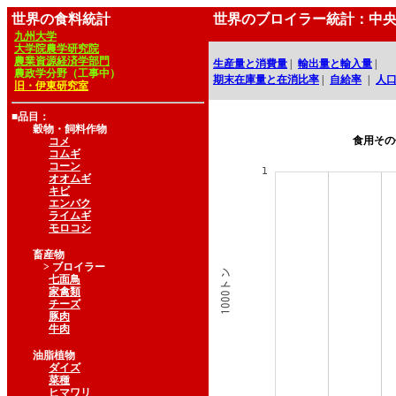
世界の食料統計
世界のブロイラー統計：中
九州大学
大学院農学研究院
農業資源経済学部門
生産量と消費量
|
輸出量と輸入量
|
農政学分野（工事中）
期末在庫量と在消比率
|
自給率
|
人
旧・伊東研究室
■品目：
穀物・飼料作物
食用その
コメ
コムギ
コーン
オオムギ
キビ
エンバク
ライムギ
モロコシ
畜産物
> ブロイラー
七面鳥
家禽類
チーズ
豚肉
牛肉
油脂植物
ダイズ
菜種
ヒマワリ