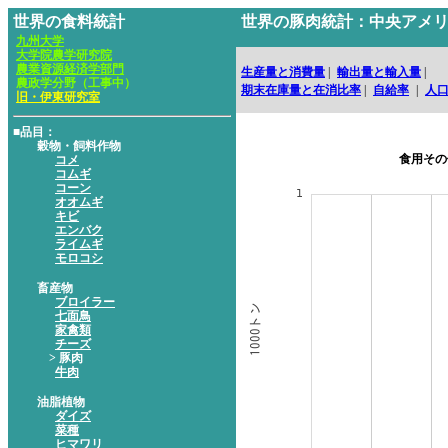
世界の食料統計
世界の豚肉統計：中央アメ
九州大学
大学院農学研究院
農業資源経済学部門
生産量と消費量
|
輸出量と輸入量
|
農政学分野（工事中）
期末在庫量と在消比率
|
自給率
|
人
旧・伊東研究室
■品目：
穀物・飼料作物
食用その
コメ
コムギ
コーン
オオムギ
キビ
エンバク
ライムギ
モロコシ
畜産物
ブロイラー
七面鳥
家禽類
チーズ
> 豚肉
牛肉
油脂植物
ダイズ
菜種
ヒマワリ