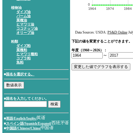
植物油
ダイズ油
パーム油
菜種油
ヒマワリ油
ココナッツ油
Data Sources: USDA:
PS&D Online
Jul
オリーブ油
下記の値を変更することができます。
粕類
ダイズ粕
菜種粕
年度（1960～2026）：
ヒマワリ種粕
～
コプラ粕
魚粕
■
国名を選択する。
■国名を入力してください。
■
英語/English/Inglés/
■
スペイン語/Spanish/Espanol/
■
中国語/Chinese/Chino/