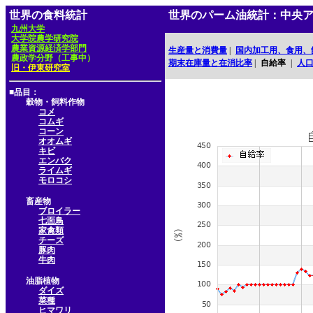
世界の食料統計
世界のパーム油統計：中央
九州大学
大学院農学研究院
農業資源経済学部門
生産量と消費量
|
国内加工用、食用、
農政学分野（工事中）
期末在庫量と在消比率
|
自給率
|
人
旧・伊東研究室
■品目：
穀物・飼料作物
コメ
コムギ
コーン
オオムギ
キビ
エンバク
ライムギ
モロコシ
畜産物
ブロイラー
七面鳥
家禽類
チーズ
豚肉
牛肉
油脂植物
ダイズ
菜種
ヒマワリ