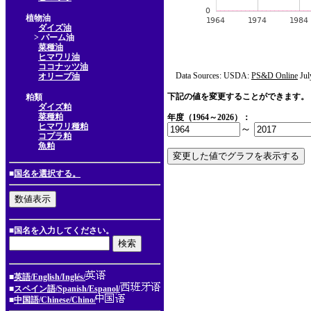
植物油
ダイズ油
> パーム油
菜種油
ヒマワリ油
ココナッツ油
Data Sources: USDA:
PS&D Online
Jul
オリーブ油
下記の値を変更することができます。
粕類
ダイズ粕
菜種粕
年度（1964～2026）：
ヒマワリ種粕
～
コプラ粕
魚粕
■
国名を選択する。
■国名を入力してください。
■
英語/English/Inglés/
■
スペイン語/Spanish/Espanol/
■
中国語/Chinese/Chino/