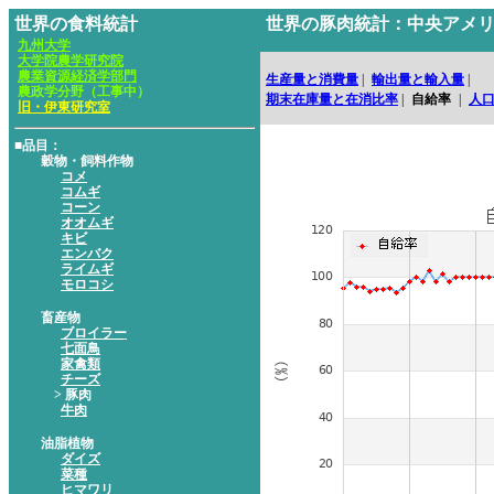
世界の食料統計
世界の豚肉統計：中央アメ
九州大学
大学院農学研究院
農業資源経済学部門
生産量と消費量
|
輸出量と輸入量
|
農政学分野（工事中）
期末在庫量と在消比率
|
自給率
|
人
旧・伊東研究室
■品目：
穀物・飼料作物
コメ
コムギ
コーン
オオムギ
キビ
エンバク
ライムギ
モロコシ
畜産物
ブロイラー
七面鳥
家禽類
チーズ
> 豚肉
牛肉
油脂植物
ダイズ
菜種
ヒマワリ