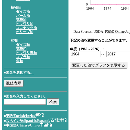
植物油
ダイズ油
パーム油
菜種油
ヒマワリ油
ココナッツ油
Data Sources: USDA:
PS&D Online
Jul
オリーブ油
下記の値を変更することができます。
粕類
ダイズ粕
菜種粕
年度（1960～2026）：
ヒマワリ種粕
～
コプラ粕
魚粕
■
国名を選択する。
■国名を入力してください。
■
英語/English/Inglés/
■
スペイン語/Spanish/Espanol/
■
中国語/Chinese/Chino/