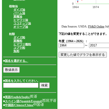
植物油
ダイズ油
パーム油
菜種油
ヒマワリ油
ココナッツ油
Data Sources: USDA:
PS&D Online
Jul
オリーブ油
下記の値を変更することができます。
粕類
ダイズ粕
菜種粕
年度（1964～2026）：
ヒマワリ種粕
～
コプラ粕
魚粕
■
国名を選択する。
■国名を入力してください。
■
英語/English/Inglés/
■
スペイン語/Spanish/Espanol/
■
中国語/Chinese/Chino/