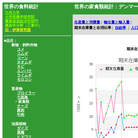
世界の食料統計
世界の家禽類統計：デンマ
九州大学
大学院農学研究院
農業資源経済学部門
生産量と消費量
|
輸出量と輸入量
|
農政学分野（工事中）
期末在庫量と在消比率
|
自給率
|
人
旧・伊東研究室
■品目：
穀物・飼料作物
期末在
コメ
コムギ
コーン
オオムギ
キビ
エンバク
ライムギ
モロコシ
畜産物
ブロイラー
七面鳥
> 家禽類
チーズ
豚肉
牛肉
油脂植物
ダイズ
菜種
ヒマワリ