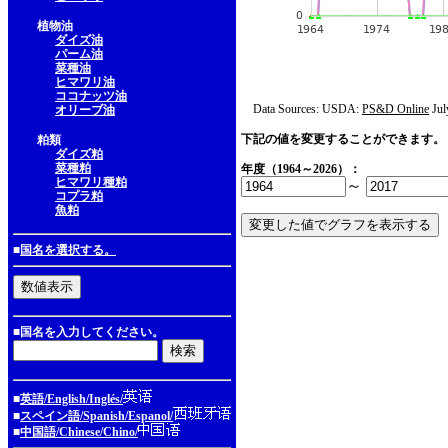
植物油
ダイズ油
パーム油
菜種油
ヒマワリ油
ココナッツ油
Data Sources: USDA:
PS&D Online
Jul
オリーブ油
下記の値を変更することができます。
粕類
ダイズ粕
菜種粕
年度（1964～2026）：
ヒマワリ種粕
～
コプラ粕
魚粕
■
国名を選択する。
■国名を入力してください。
■
英語/English/Inglés/
■
スペイン語/Spanish/Espanol/
■
中国語/Chinese/Chino/