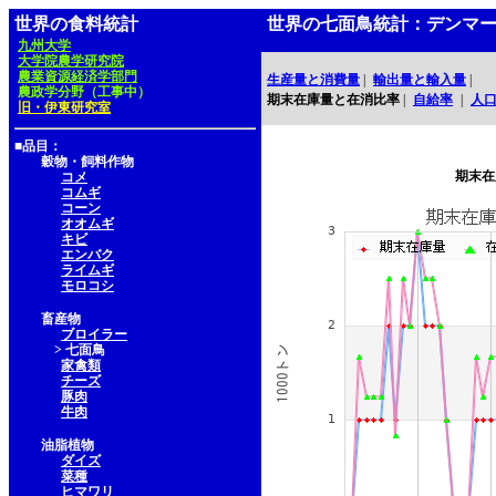
世界の食料統計
世界の七面鳥統計：デンマ
九州大学
大学院農学研究院
農業資源経済学部門
生産量と消費量
|
輸出量と輸入量
|
農政学分野（工事中）
期末在庫量と在消比率
|
自給率
|
人
旧・伊東研究室
■品目：
穀物・飼料作物
期末在
コメ
コムギ
コーン
オオムギ
キビ
エンバク
ライムギ
モロコシ
畜産物
ブロイラー
> 七面鳥
家禽類
チーズ
豚肉
牛肉
油脂植物
ダイズ
菜種
ヒマワリ