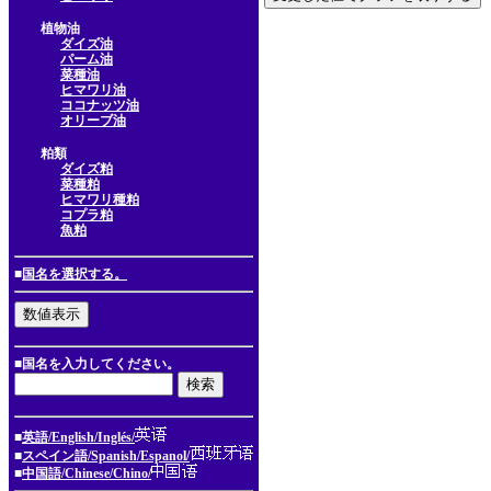
植物油
ダイズ油
パーム油
菜種油
ヒマワリ油
ココナッツ油
オリーブ油
粕類
ダイズ粕
菜種粕
ヒマワリ種粕
コプラ粕
魚粕
■
国名を選択する。
■国名を入力してください。
■
英語/English/Inglés/
■
スペイン語/Spanish/Espanol/
■
中国語/Chinese/Chino/