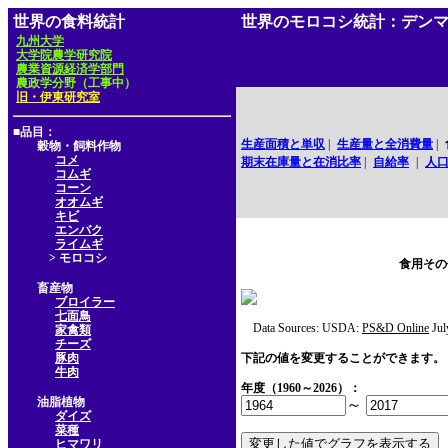
世界の食料統計
世界のモロコシ統計：デン
九州大学
大学院農学研究院
農業資源経済学部門
農政学分野（工事中）
旧・伊東研究室
■品目：
生産面積と単収
|
生産量と全消費量
|
穀物・飼料作物
コメ
期末在庫量と在消比率
|
自給率
|
人
コムギ
コーン
オオムギ
キビ
エンバク
ライムギ
> モロコシ
食用その
畜産物
ブロイラー
七面鳥
Data Sources: USDA:
PS&D Online
Jul
家禽類
チーズ
豚肉
下記の値を変更することができます。
牛肉
年度（1960～2026）：
油脂植物
～
ダイズ
菜種
ヒマワリ