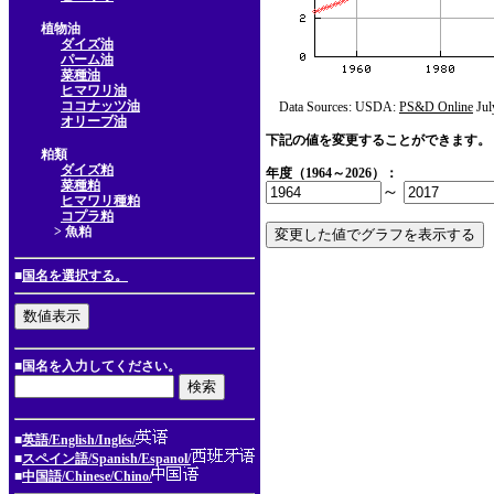
植物油
ダイズ油
パーム油
菜種油
ヒマワリ油
ココナッツ油
Data Sources: USDA:
PS&D Online
Jul
オリーブ油
下記の値を変更することができます。
粕類
ダイズ粕
年度（1964～2026）：
菜種粕
～
ヒマワリ種粕
コプラ粕
> 魚粕
■
国名を選択する。
■国名を入力してください。
■
英語/English/Inglés/
■
スペイン語/Spanish/Espanol/
■
中国語/Chinese/Chino/