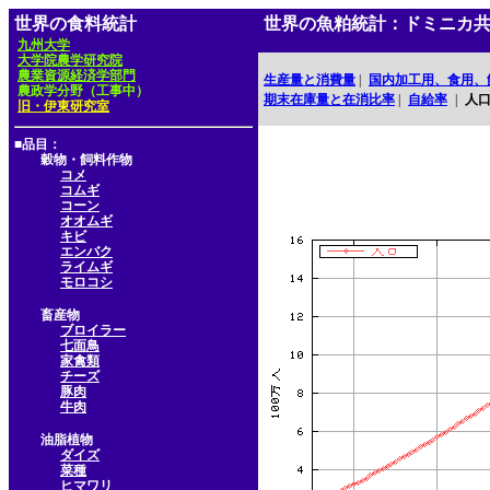
世界の食料統計
世界の魚粕統計：ドミニカ
九州大学
大学院農学研究院
農業資源経済学部門
生産量と消費量
|
国内加工用、食用、
農政学分野（工事中）
期末在庫量と在消比率
|
自給率
|
人
旧・伊東研究室
■品目：
穀物・飼料作物
コメ
コムギ
コーン
オオムギ
キビ
エンバク
ライムギ
モロコシ
畜産物
ブロイラー
七面鳥
家禽類
チーズ
豚肉
牛肉
油脂植物
ダイズ
菜種
ヒマワリ