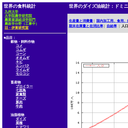
世界の食料統計
世界のダイズ油統計：ドミ
九州大学
大学院農学研究院
農業資源経済学部門
生産量と消費量
|
国内加工用、食用、
農政学分野（工事中）
期末在庫量と在消比率
|
自給率
|
人
旧・伊東研究室
■品目：
穀物・飼料作物
コメ
コムギ
コーン
オオムギ
キビ
エンバク
ライムギ
モロコシ
畜産物
ブロイラー
七面鳥
家禽類
チーズ
豚肉
牛肉
油脂植物
ダイズ
菜種
ヒマワリ