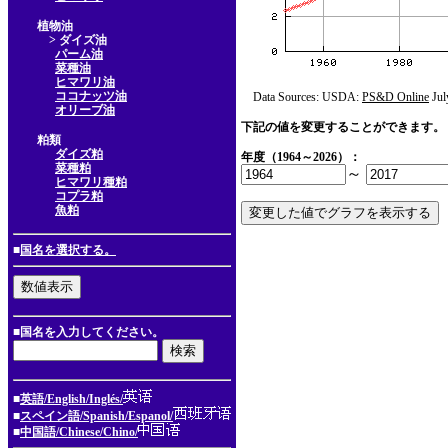
植物油
> ダイズ油
パーム油
菜種油
ヒマワリ油
ココナッツ油
Data Sources: USDA:
PS&D Online
Jul
オリーブ油
下記の値を変更することができます。
粕類
ダイズ粕
年度（1964～2026）：
菜種粕
～
ヒマワリ種粕
コプラ粕
魚粕
■
国名を選択する。
■国名を入力してください。
■
英語/English/Inglés/
■
スペイン語/Spanish/Espanol/
■
中国語/Chinese/Chino/