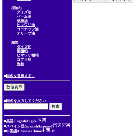
植物油
ダイズ油
パーム油
菜種油
ヒマワリ油
ココナッツ油
オリーブ油
粕類
ダイズ粕
菜種粕
ヒマワリ種粕
コプラ粕
魚粕
■
国名を選択する。
■国名を入力してください。
■
英語/English/Inglés/
■
スペイン語/Spanish/Espanol/
■
中国語/Chinese/Chino/