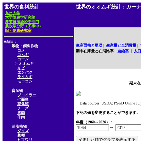
世界の食料統計
世界のオオムギ統計：ガー
九州大学
大学院農学研究院
農業資源経済学部門
農政学分野（工事中）
旧・伊東研究室
■品目：
生産面積と単収
|
生産量と全消費量
|
穀物・飼料作物
コメ
期末在庫量と在消比率
|
自給率
|
人
コムギ
コーン
> オオムギ
キビ
エンバク
ライムギ
モロコシ
期末在
畜産物
ブロイラー
七面鳥
Data Sources: USDA:
PS&D Online
Jul
家禽類
チーズ
豚肉
下記の値を変更することができます。
牛肉
年度（1960～2026）：
油脂植物
～
ダイズ
菜種
ヒマワリ