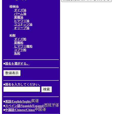
植物油
ダイズ油
パーム油
菜種油
ヒマワリ油
ココナッツ油
オリーブ油
粕類
ダイズ粕
菜種粕
ヒマワリ種粕
コプラ粕
魚粕
■
国名を選択する。
■国名を入力してください。
■
英語/English/Inglés/
■
スペイン語/Spanish/Espanol/
■
中国語/Chinese/Chino/