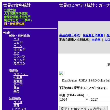
世界の食料統計
世界のヒマワリ統計：ガー
九州大学
大学院農学研究院
農業資源経済学部門
農政学分野（工事中）
旧・伊東研究室
■品目：
生産面積と単収
|
生産量と消費量
|
食
穀物・飼料作物
コメ
期末在庫量と在消比率
|
自給率
|
人
コムギ
コーン
オオムギ
キビ
エンバク
ライムギ
モロコシ
畜産物
ブロイラー
七面鳥
Data Sources: USDA:
PS&D Online
Jul
家禽類
チーズ
豚肉
下記の値を変更することができます。
牛肉
年度（1964～2026）：
油脂植物
～
ダイズ
菜種
> ヒマワリ