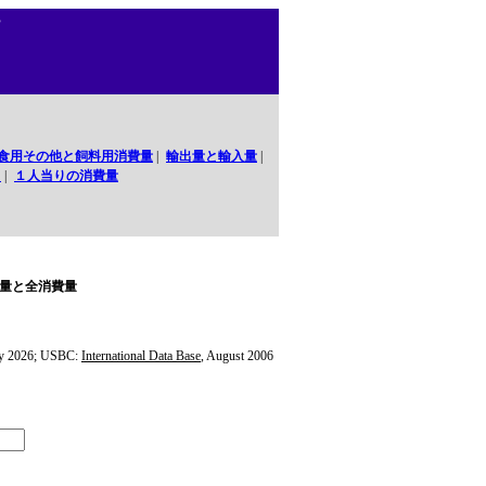
ナ
食用その他と飼料用消費量
|
輸出量と輸入量
|
口
|
１人当りの消費量
量と全消費量
y 2026; USBC:
International Data Base
, August 2006