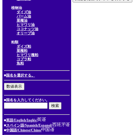
植物油
ダイズ油
パーム油
菜種油
ヒマワリ油
ココナッツ油
オリーブ油
粕類
ダイズ粕
菜種粕
ヒマワリ種粕
コプラ粕
魚粕
■
国名を選択する。
■国名を入力してください。
■
英語/English/Inglés/
■
スペイン語/Spanish/Espanol/
■
中国語/Chinese/Chino/