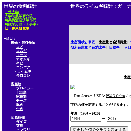
世界の食料統計
世界のライムギ統計：ガー
九州大学
大学院農学研究院
農業資源経済学部門
農政学分野（工事中）
旧・伊東研究室
■品目：
生産面積と単収
|
生産量と全消費量
|
穀物・飼料作物
コメ
期末在庫量と在消比率
|
自給率
|
人
コムギ
コーン
オオムギ
キビ
エンバク
> ライムギ
モロコシ
生産
畜産物
ブロイラー
七面鳥
Data Sources: USDA:
PS&D Online
Jul
家禽類
チーズ
豚肉
下記の値を変更することができます。
牛肉
年度（1960～2026）：
油脂植物
～
ダイズ
菜種
ヒマワリ