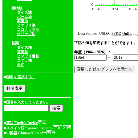
植物油
ダイズ油
パーム油
菜種油
ヒマワリ油
ココナッツ油
Data Sources: USDA:
PS&D Online
Jul
オリーブ油
下記の値を変更することができます。
粕類
ダイズ粕
菜種粕
年度（1964～2026）：
ヒマワリ種粕
～
コプラ粕
魚粕
■
国名を選択する。
■国名を入力してください。
■
英語/English/Inglés/
■
スペイン語/Spanish/Espanol/
■
中国語/Chinese/Chino/