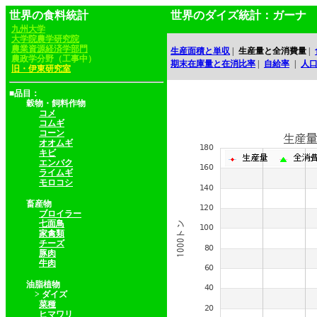
世界の食料統計
世界のダイズ統計：ガーナ
九州大学
大学院農学研究院
農業資源経済学部門
生産面積と単収
|
生産量と全消費量
|
農政学分野（工事中）
期末在庫量と在消比率
|
自給率
|
人
旧・伊東研究室
■品目：
穀物・飼料作物
コメ
コムギ
コーン
オオムギ
キビ
エンバク
ライムギ
モロコシ
畜産物
ブロイラー
七面鳥
家禽類
チーズ
豚肉
牛肉
油脂植物
> ダイズ
菜種
ヒマワリ