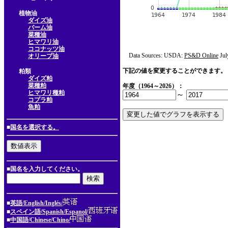
植物油
ダイズ油
パーム油
菜種油
ヒマワリ油
ココナッツ油
Data Sources: USDA:
PS&D Online
Jul
オリーブ油
下記の値を変更することができます。
粕類
ダイズ粕
菜種粕
年度（1964～2026）：
ヒマワリ種粕
～
コプラ粕
魚粕
■
国名を選択する。
■国名を入力してください。
■
英語/English/Inglés/
■
スペイン語/Spanish/Espanol/
■
中国語/Chinese/Chino/