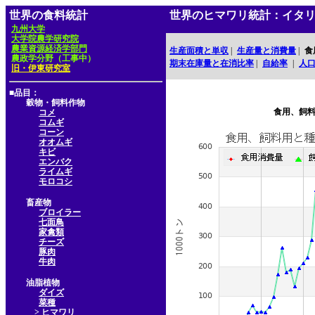
世界の食料統計
世界のヒマワリ統計：イタ
九州大学
大学院農学研究院
農業資源経済学部門
生産面積と単収
|
生産量と消費量
|
食
農政学分野（工事中）
期末在庫量と在消比率
|
自給率
|
人
旧・伊東研究室
■品目：
穀物・飼料作物
食用、飼
コメ
コムギ
コーン
オオムギ
キビ
エンバク
ライムギ
モロコシ
畜産物
ブロイラー
七面鳥
家禽類
チーズ
豚肉
牛肉
油脂植物
ダイズ
菜種
> ヒマワリ