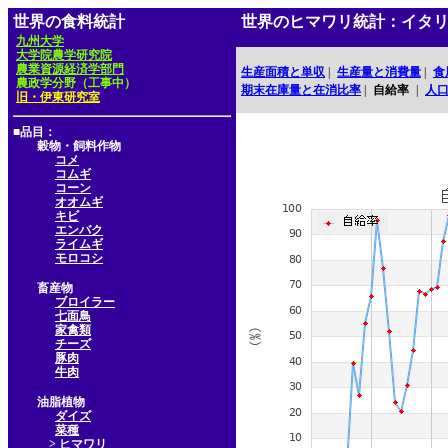
世界の食料統計
世界のヒマワリ統計：イタ
九州大学
大学院農学研究院
農業資源経済学部門
生産面積と単収
|
生産量と消費量
|
食
農政学分野（工事中）
期末在庫量と在消比率
|
自給率
|
人
旧・伊東研究室
■品目：
穀物・飼料作物
コメ
コムギ
コーン
オオムギ
キビ
エンバク
ライムギ
モロコシ
畜産物
ブロイラー
七面鳥
家禽類
チーズ
豚肉
牛肉
油脂植物
ダイズ
菜種
> ヒマワリ