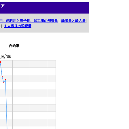
リア
用、飼料用と種子用、加工用の消費量
|
輸出量と輸入量
|
口
|
１人当りの消費量
自給率