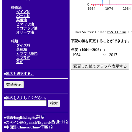
植物油
ダイズ油
パーム油
菜種油
ヒマワリ油
ココナッツ油
Data Sources: USDA:
PS&D Online
Jul
オリーブ油
下記の値を変更することができます。
粕類
ダイズ粕
菜種粕
年度（1964～2026）：
ヒマワリ種粕
～
コプラ粕
魚粕
■
国名を選択する。
■国名を入力してください。
■
英語/English/Inglés/
■
スペイン語/Spanish/Espanol/
■
中国語/Chinese/Chino/