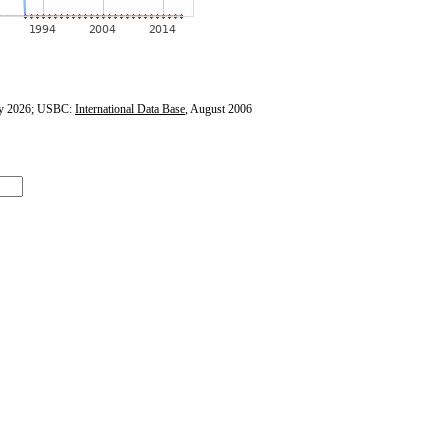
y 2026; USBC:
International Data Base
, August 2006