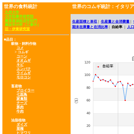
世界の食料統計
世界のコムギ統計：イタリ
九州大学
大学院農学研究院
農業資源経済学部門
生産面積と単収
|
生産量と全消費量
|
農政学分野（工事中）
期末在庫量と在消比率
|
自給率
|
人
旧・伊東研究室
■品目：
穀物・飼料作物
コメ
> コムギ
コーン
オオムギ
キビ
エンバク
ライムギ
モロコシ
畜産物
ブロイラー
七面鳥
家禽類
チーズ
豚肉
牛肉
油脂植物
ダイズ
菜種
ヒマワリ