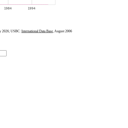
y 2026; USBC:
International Data Base
, August 2006