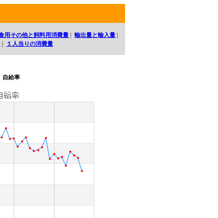
ア
食用その他と飼料用消費量
|
輸出量と輸入量
|
口
|
１人当りの消費量
自給率