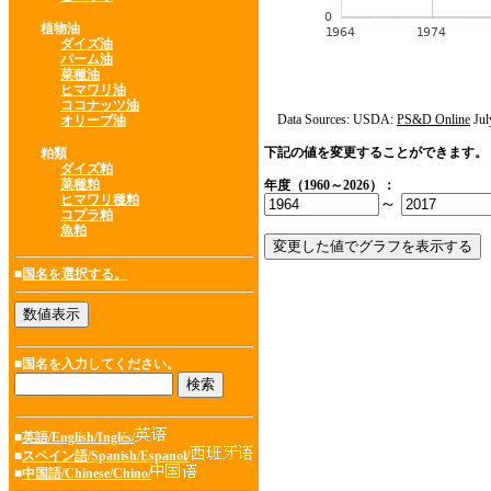
植物油
ダイズ油
パーム油
菜種油
ヒマワリ油
ココナッツ油
Data Sources: USDA:
PS&D Online
Jul
オリーブ油
下記の値を変更することができます。
粕類
ダイズ粕
菜種粕
年度（1960～2026）：
ヒマワリ種粕
～
コプラ粕
魚粕
■
国名を選択する。
■国名を入力してください。
■
英語/English/Inglés/
■
スペイン語/Spanish/Espanol/
■
中国語/Chinese/Chino/