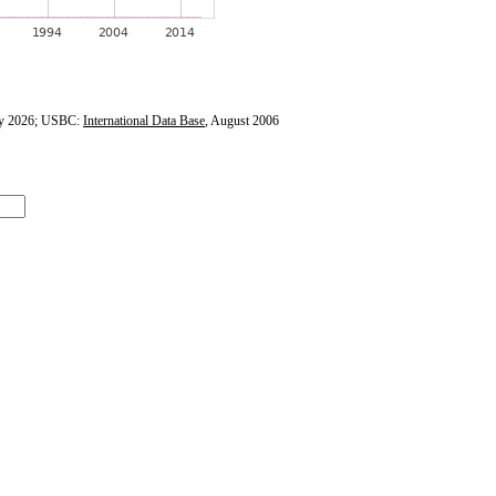
y 2026; USBC:
International Data Base
, August 2006