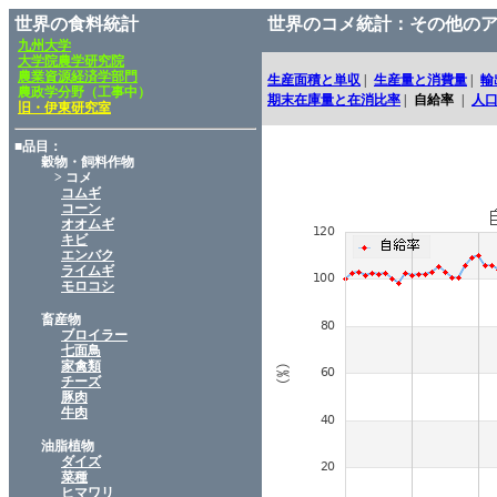
世界の食料統計
世界のコメ統計：その他の
九州大学
大学院農学研究院
農業資源経済学部門
生産面積と単収
|
生産量と消費量
|
輸
農政学分野（工事中）
期末在庫量と在消比率
|
自給率
|
人
旧・伊東研究室
■品目：
穀物・飼料作物
> コメ
コムギ
コーン
オオムギ
キビ
エンバク
ライムギ
モロコシ
畜産物
ブロイラー
七面鳥
家禽類
チーズ
豚肉
牛肉
油脂植物
ダイズ
菜種
ヒマワリ