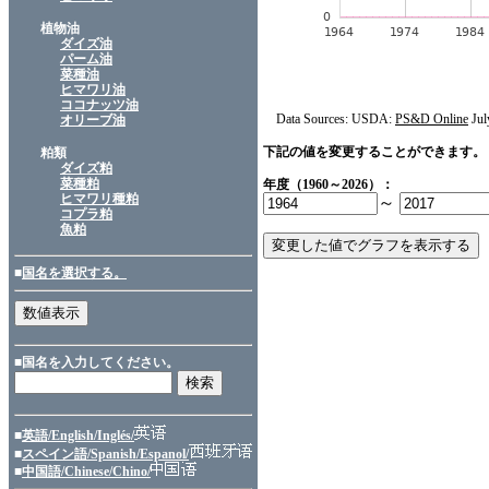
植物油
ダイズ油
パーム油
菜種油
ヒマワリ油
ココナッツ油
Data Sources: USDA:
PS&D Online
Jul
オリーブ油
下記の値を変更することができます。
粕類
ダイズ粕
菜種粕
年度（1960～2026）：
ヒマワリ種粕
～
コプラ粕
魚粕
■
国名を選択する。
■国名を入力してください。
■
英語/English/Inglés/
■
スペイン語/Spanish/Espanol/
■
中国語/Chinese/Chino/