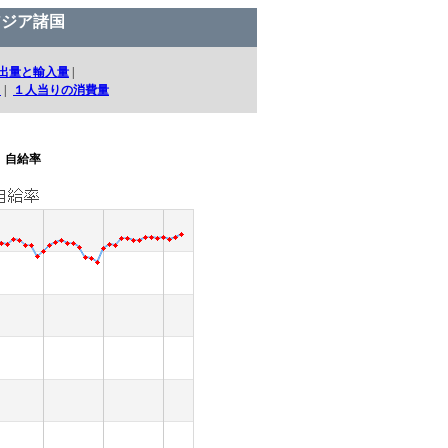
アジア諸国
出量と輸入量
|
口
|
１人当りの消費量
自給率