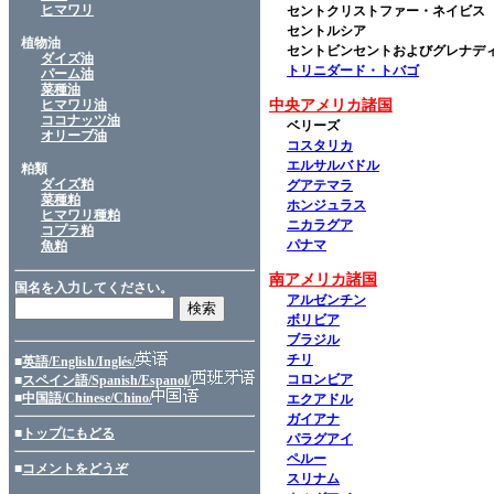
ヒマワリ
セントクリストファー・ネイビス
セントルシア
植物油
セントビンセントおよびグレナデ
ダイズ油
トリニダード・トバゴ
パーム油
菜種油
ヒマワリ油
中央アメリカ諸国
ココナッツ油
ベリーズ
オリーブ油
コスタリカ
エルサルバドル
粕類
ダイズ粕
グアテマラ
菜種粕
ホンジュラス
ヒマワリ種粕
ニカラグア
コプラ粕
パナマ
魚粕
南アメリカ諸国
国名を入力してください。
アルゼンチン
ボリビア
ブラジル
チリ
■
英語/English/Inglés/
コロンビア
■
スペイン語/Spanish/Espanol/
■
中国語/Chinese/Chino/
エクアドル
ガイアナ
■
トップにもどる
パラグアイ
ペルー
■
コメントをどうぞ
スリナム