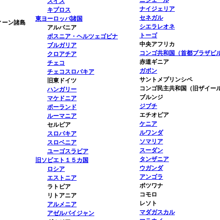
ニジェール
スイス
ナイジェリア
キプロス
セネガル
東ヨーロッパ諸国
ィーン諸島
シエラレオネ
アルバニア
トーゴ
ボスニア・ヘルツェゴビナ
中央アフリカ
ブルガリア
コンゴ共和国（首都ブラザビ
クロアチア
赤道ギニア
チェコ
ガボン
チェコスロバキア
サントメプリンシペ
旧東ドイツ
コンゴ民主共和国（旧ザイー
ハンガリー
ブルンジ
マケドニア
ジブチ
ポーランド
エチオピア
ルーマニア
ケニア
セルビア
ルワンダ
スロバキア
ソマリア
スロベニア
スーダン
ユーゴスラビア
タンザニア
旧ソビエト１５カ国
ウガンダ
ロシア
アンゴラ
エストニア
ボツワナ
ラトビア
コモロ
リトアニア
レソト
アルメニア
マダガスカル
アゼルバイジャン