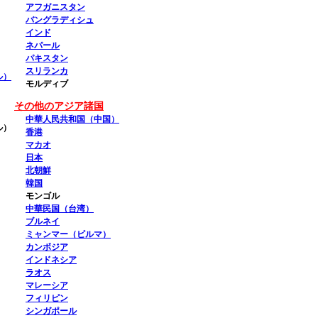
アフガニスタン
バングラディシュ
インド
ネパール
パキスタン
スリランカ
ル）
モルディブ
その他のアジア諸国
中華人民共和国（中国）
ル）
香港
マカオ
日本
北朝鮮
韓国
モンゴル
中華民国（台湾）
ブルネイ
ミャンマー（ビルマ）
カンボジア
インドネシア
ラオス
マレーシア
フィリピン
シンガポール