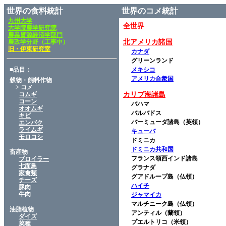
世界の食料統計
世界のコメ統計
九州大学
全世界
大学院農学研究院
農業資源経済学部門
農政学分野（工事中）
北アメリカ諸国
旧・伊東研究室
カナダ
グリーンランド
■品目：
メキシコ
アメリカ合衆国
穀物・飼料作物
> コメ
コムギ
カリブ海諸島
コーン
バハマ
オオムギ
バルバドス
キビ
バーミューダ諸島（英領）
エンバク
ライムギ
キューバ
モロコシ
ドミニカ
ドミニカ共和国
畜産物
フランス領西インド諸島
ブロイラー
七面鳥
グラナダ
家禽類
グアドループ島（仏領）
チーズ
ハイチ
豚肉
牛肉
ジャマイカ
マルチニーク島（仏領）
油脂植物
アンティル（蘭領）
ダイズ
プエルトリコ（米領）
菜種