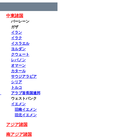
中東諸国
バーレーン
ガザ
イラン
イラク
イスラエル
ヨルダン
クウェート
レバノン
オマーン
カタール
サウジアラビア
シリア
トルコ
）
アラブ首長国連邦
ウェストバンク
イエメン
旧南イエメン
旧北イエメン
アジア諸国
南アジア諸国