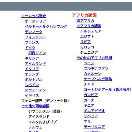
アフリカ諸国
ヨーロッパ連合
南アフリカ
オーストリア
北アフリカ諸国
ベルギーとルクセンブルグ
アルジェリア
デンマーク
エジプト
フィンランド
リビア
フランス
モロッコ
ドイツ
チュニジア
旧西ドイツ
その他のアフリカ諸国
ギリシア
ベニン
アイルランド
ブルキナファソ
イタリア
カメルーン
オランダ
ケープベルデ諸島
ポルトガル
チャド
スペイン
コートジボアール（象牙海岸
スウェーデン
ガンビア
イギリス
ガーナ
フェロー諸島（デンマーク領）
ギニア
その他の西欧諸国
ギニアビザオ
ジブラルタル（英領）
リベリア
アイスランド
マリ
マルタおよびゴゾ
モーリタニア
ノルウェー