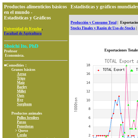
Productos alimenticios básicos
Estadísticas y gráficos mundia
en el mundo -
Estadísticas y Gráficos
Producción y Consumo Total
|
Exportacion
,
Stocks Finales y Razón de Uso-de-Stocks
|
Universidad de Kyushu
Facultad de Agricultura
Shoichi Ito, PhD
Exportaciones Totale
Profesor
Economista.
■Comodities：
Granos básicos
Arroz
Trigo
Maíz
Barley
Millet
Oats
Rye
Sorghum
Productos animales
Pollos broilers
Pavos
Ponedoras
> Queso
Cerdo