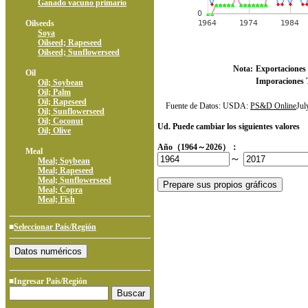
Ganado vacuno primario
Oilseeds
Soya
Oilseed; Rapeseed
Oilseed; Sunflowerseed
Nota:
Exportaciones 
Oil
Imporaciones T
Oil; Soybean
Oil; Palm
Oil; Rapeseed
Fuente de Datos: USDA:
PS&D Online
Ju
Oil; Sunflowerseed
Oil; Coconut
Ud. Puede cambiar los siguientes valores
Oil; Olive
Año（1964～2026）：
Meal
～
Meal; Soybean
Meal; Rapeseed
Meal; Sunflowerseed
Meal; Copra
Meal; Fish
■
Seleccionar País/Región
■Ingresar País/Región