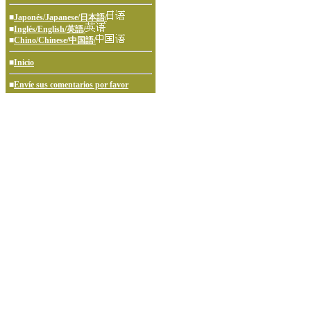
■
Japonés/Japanese/日本語/
■
Inglés/English/英語/
■
Chino/Chinese/中国語/
■
Inicio
■
Envíe sus comentarios por favor