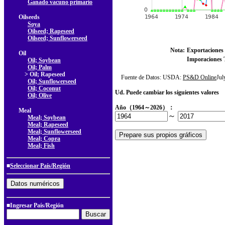
Ganado vacuno primario
Oilseeds
Soya
Oilseed; Rapeseed
Oilseed; Sunflowerseed
Nota:
Exportaciones 
Oil
Imporaciones T
Oil; Soybean
Oil; Palm
> Oil; Rapeseed
Fuente de Datos: USDA:
PS&D Online
Ju
Oil; Sunflowerseed
Oil; Coconut
Ud. Puede cambiar los siguientes valores
Oil; Olive
Año（1964～2026）：
Meal
～
Meal; Soybean
Meal; Rapeseed
Meal; Sunflowerseed
Meal; Copra
Meal; Fish
■
Seleccionar País/Región
■Ingresar País/Región