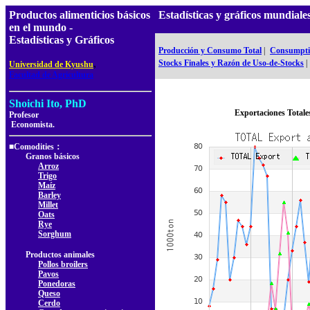
Productos alimenticios básicos
Estadísticas y gráficos mundial
en el mundo -
Estadísticas y Gráficos
Producción y Consumo Total
|
Consumptio
,
Stocks Finales y Razón de Uso-de-Stocks
|
Universidad de Kyushu
Facultad de Agricultura
Shoichi Ito, PhD
Exportaciones Totale
Profesor
Economista.
■Comodities：
Granos básicos
Arroz
Trigo
Maíz
Barley
Millet
Oats
Rye
Sorghum
Productos animales
Pollos broilers
Pavos
Ponedoras
Queso
Cerdo