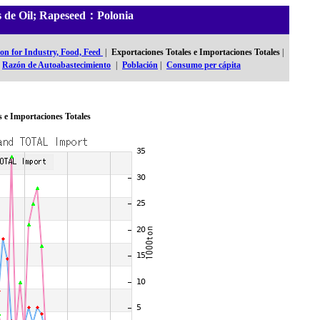
es de Oil; Rapeseed：Polonia
n for Industry, Food, Feed
|
Exportaciones Totales e Importaciones Totales
|
Razón de Autoabastecimiento
|
Población
|
Consumo per cápita
s e Importaciones Totales