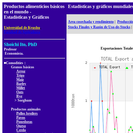
Productos alimenticios básicos
Estadísticas y gráficos mundia
en el mundo -
Estadísticas y Gráficos
Area cosechada y rendimiento
|
Producció
,
Stocks Finales y Razón de Uso-de-Stocks
|
Universidad de Kyushu
Facultad de Agricultura
Shoichi Ito, PhD
Exportaciones Totale
Profesor
Economista.
■Comodities：
Granos básicos
Arroz
Trigo
Maíz
Barley
Millet
Oats
Rye
> Sorghum
Productos animales
Pollos broilers
Pavos
Ponedoras
Queso
Cerdo