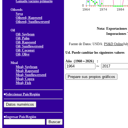
Ganado vacuno primario
Oilseeds
Soya
Oilseed; Rapeseed
Oilseed; Sunflowerseed
Nota:
Exportaciones 
Oil
Imporaciones T
Oil; Soybean
Oil; Palm
Oil; Rapeseed
Fuente de Datos: USDA:
PS&D Online
Ju
Oil; Sunflowerseed
Oil; Coconut
Ud. Puede cambiar los siguientes valores
Oil; Olive
Año（1960～2026）：
Meal
～
Meal; Soybean
Meal; Rapeseed
Meal; Sunflowerseed
Meal; Copra
Meal; Fish
■
Seleccionar País/Región
■Ingresar País/Región