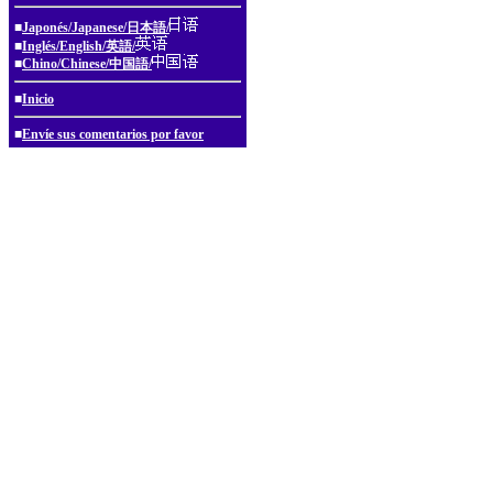
■
Japonés/Japanese/日本語/
■
Inglés/English/英語/
■
Chino/Chinese/中国語/
■
Inicio
■
Envíe sus comentarios por favor