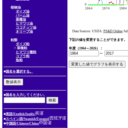
植物油
ダイズ油
パーム油
菜種油
ヒマワリ油
ココナッツ油
Data Sources: USDA:
PS&D Online
Jul
オリーブ油
下記の値を変更することができます。
粕類
ダイズ粕
> 菜種粕
年度（1964～2026）：
ヒマワリ種粕
～
コプラ粕
魚粕
■
国名を選択する。
■国名を入力してください。
■
英語/English/Inglés/
■
スペイン語/Spanish/Espanol/
■
中国語/Chinese/Chino/