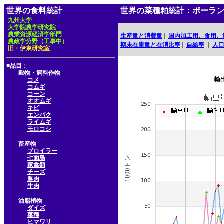
世界の食料統計
世界の菜種粕統計：ポーラ
九州大学
大学院農学研究院
農業資源経済学部門
生産量と消費量
|
国内加工用、食用、
農政学分野（工事中）
期末在庫量と在消比率
|
自給率
|
人
旧・伊東研究室
■品目：
穀物・飼料作物
輸
コメ
コムギ
コーン
オオムギ
キビ
エンバク
ライムギ
モロコシ
畜産物
ブロイラー
七面鳥
家禽類
チーズ
豚肉
牛肉
油脂植物
ダイズ
菜種
ヒマワリ