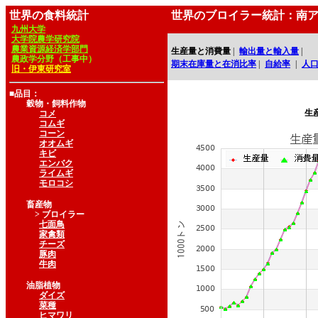
世界の食料統計
世界のブロイラー統計：南
九州大学
大学院農学研究院
農業資源経済学部門
生産量と消費量
|
輸出量と輸入量
|
農政学分野（工事中）
期末在庫量と在消比率
|
自給率
|
人
旧・伊東研究室
■品目：
穀物・飼料作物
生
コメ
コムギ
コーン
オオムギ
キビ
エンバク
ライムギ
モロコシ
畜産物
> ブロイラー
七面鳥
家禽類
チーズ
豚肉
牛肉
油脂植物
ダイズ
菜種
ヒマワリ