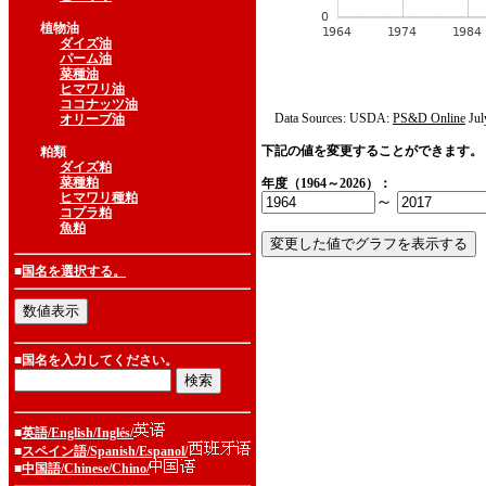
植物油
ダイズ油
パーム油
菜種油
ヒマワリ油
ココナッツ油
Data Sources: USDA:
PS&D Online
Jul
オリーブ油
下記の値を変更することができます。
粕類
ダイズ粕
菜種粕
年度（1964～2026）：
ヒマワリ種粕
～
コプラ粕
魚粕
■
国名を選択する。
■国名を入力してください。
■
英語/English/Inglés/
■
スペイン語/Spanish/Espanol/
■
中国語/Chinese/Chino/