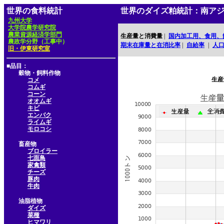
世界の食料統計
世界のダイズ粕統計：南ア
九州大学
大学院農学研究院
農業資源経済学部門
生産量と消費量
|
国内加工用、食用、
農政学分野（工事中）
期末在庫量と在消比率
|
自給率
|
人
旧・伊東研究室
■品目：
穀物・飼料作物
生産
コメ
コムギ
コーン
オオムギ
キビ
エンバク
ライムギ
モロコシ
畜産物
ブロイラー
七面鳥
家禽類
チーズ
豚肉
牛肉
油脂植物
ダイズ
菜種
ヒマワリ