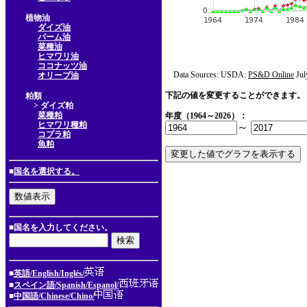
植物油
ダイズ油
パーム油
菜種油
ヒマワリ油
ココナッツ油
Data Sources: USDA:
PS&D Online
Jul
オリーブ油
下記の値を変更することができます。
粕類
> ダイズ粕
菜種粕
年度（1964～2026）：
ヒマワリ種粕
～
コプラ粕
魚粕
■
国名を選択する。
■国名を入力してください。
■
英語/English/Inglés/
■
スペイン語/Spanish/Espanol/
■
中国語/Chinese/Chino/